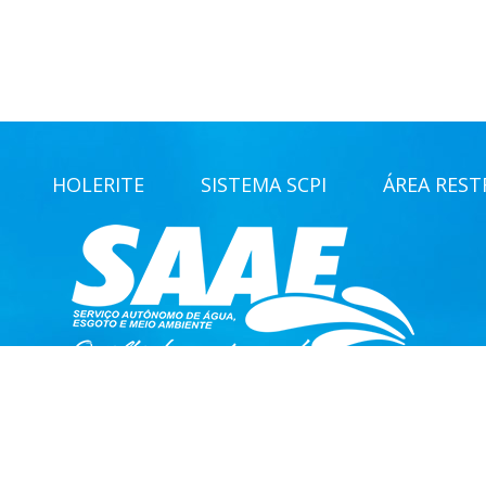
HOLERITE
SISTEMA SCPI
ÁREA RESTR
mo de Água, Esgoto e Meio Ambiente — SAAE Ambiental / CNPJ: 51.
© 2026 SAAE Ambiental Santa Fé do Sul. Todos os direitos reservados