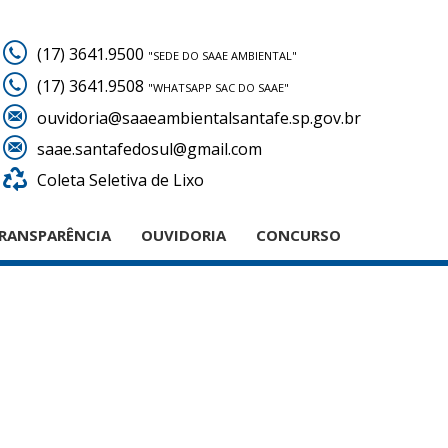
(17) 3641.9500
"SEDE DO SAAE AMBIENTAL"
(17) 3641.9508
"WHATSAPP SAC DO SAAE"
ouvidoria@saaeambientalsantafe.sp.gov.br
saae.santafedosul@gmail.com
Coleta Seletiva de Lixo
RANSPARÊNCIA
OUVIDORIA
CONCURSO