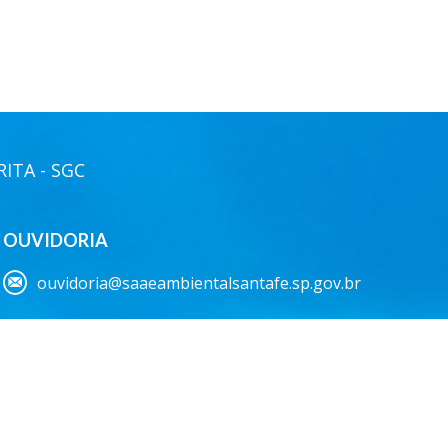
ITA - SGC
OUVIDORIA
ouvidoria@saaeambientalsantafe.sp.gov.br
337.970/0001-18
.