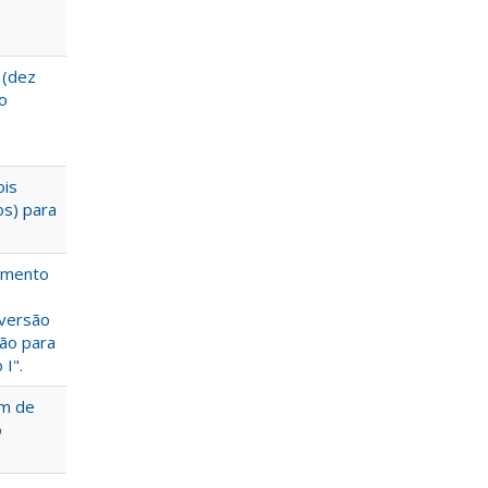
 (dez
eo
ois
os) para
iamento
nversão
ão para
I".
im de
o