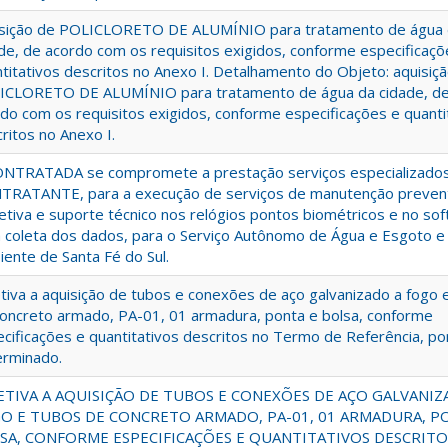
isição de POLICLORETO DE ALUMÍNIO para tratamento de água
de, de acordo com os requisitos exigidos, conforme especificaçõ
titativos descritos no Anexo I. Detalhamento do Objeto: aquisiç
ICLORETO DE ALUMÍNIO para tratamento de água da cidade, d
do com os requisitos exigidos, conforme especificações e quanti
ritos no Anexo I.
ONTRATADA se compromete a prestação serviços especializados
TRATANTE, para a execução de serviços de manutenção prevent
etiva e suporte técnico nos relógios pontos biométricos e no so
 coleta dos dados, para o Serviço Autônomo de Água e Esgoto e
ente de Santa Fé do Sul.
tiva a aquisição de tubos e conexões de aço galvanizado a fogo 
oncreto armado, PA-01, 01 armadura, ponta e bolsa, conforme
cificações e quantitativos descritos no Termo de Referência, po
erminado.
ETIVA A AQUISIÇÃO DE TUBOS E CONEXÕES DE AÇO GALVANIZ
O E TUBOS DE CONCRETO ARMADO, PA-01, 01 ARMADURA, P
SA, CONFORME ESPECIFICAÇÕES E QUANTITATIVOS DESCRIT