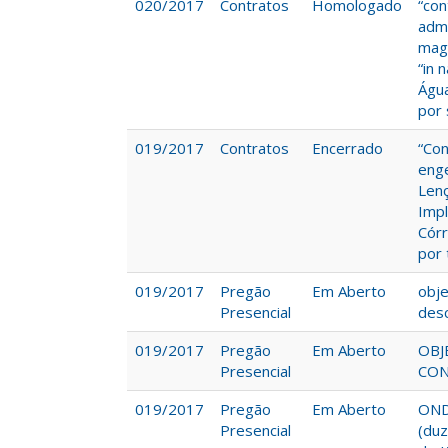
020/2017
Contratos
Homologado
“con
admi
magn
“in 
Água
por 
019/2017
Contratos
Encerrado
“Con
eng
Lenç
Impl
Córr
por
019/2017
Pregão
Em Aberto
obje
Presencial
desc
019/2017
Pregão
Em Aberto
OBJ
Presencial
CON
019/2017
Pregão
Em Aberto
OND
Presencial
(duz