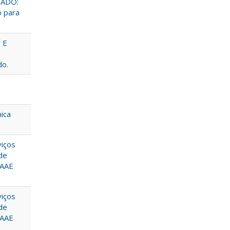
MADO:
o para
 E
do.
ica
viços
de
SAAE
viços
de
SAAE