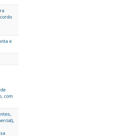
ra
acordo
nta e
 de
o, com
entes,
rcial),
esa