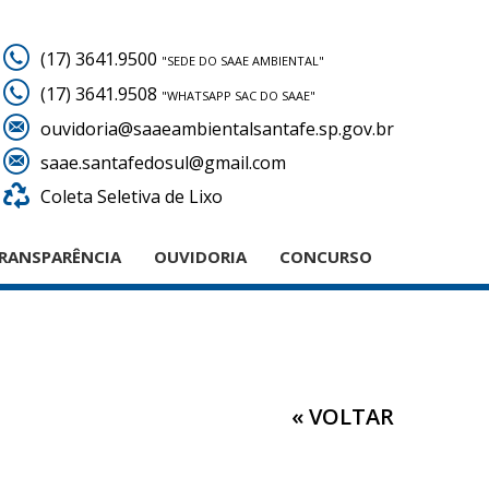
(17) 3641.9500
"SEDE DO SAAE AMBIENTAL"
(17) 3641.9508
"WHATSAPP SAC DO SAAE"
ouvidoria@saaeambientalsantafe.sp.gov.br
saae.santafedosul@gmail.com
Coleta Seletiva de Lixo
RANSPARÊNCIA
OUVIDORIA
CONCURSO
« VOLTAR