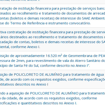
ratação de instituição financeira para prestação de serviços banc
tinados ao recolhimento e tratamento de documentos de arreca
ontas (boletos e demais receitas) de interesse do SAAE Ambienta
ise do Termo de Referência e instrumento convocatório.
tiva contratação de instituição financeira para prestação de serv
ários destinados ao recolhimento e tratamento de documentos 
cadação de contas, boletos e demais receitas de interesse do S
ental, conforme Anexo I.
uisição de aproximadamente 16.520 m² de Geomembrana de PEAD
ssura de 2mm, para revestimento de vala do Aterro Sanitário d
cípio de Santa Fé do Sul, conforme descrito no Anexo I”.
isição de POLICLORETO DE ALUMÍNIO para tratamento de água
de, de acordo com os requisitos exigidos, conforme especificaçõ
titativos descritos no Anexo I
ando a aquisição de POLICLORETO DE ALUMÍNIO para tratament
 da cidade, de acordo com os requisitos exigidos, conforme
cificações e quantitativos descritos no Anexo I.