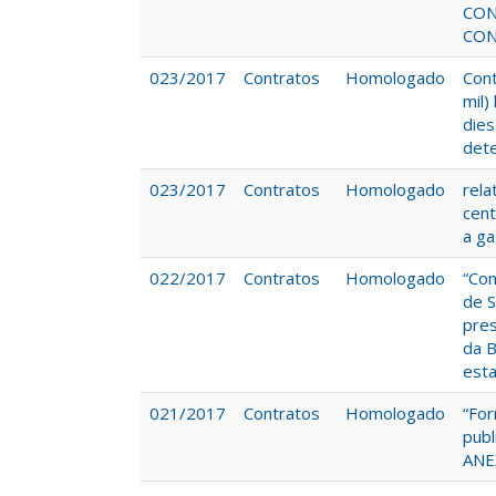
CON
CON
023/2017
Contratos
Homologado
Cont
mil)
dies
det
023/2017
Contratos
Homologado
rela
cent
a ga
022/2017
Contratos
Homologado
“Con
de S
pres
da B
esta
021/2017
Contratos
Homologado
“For
pub
ANE