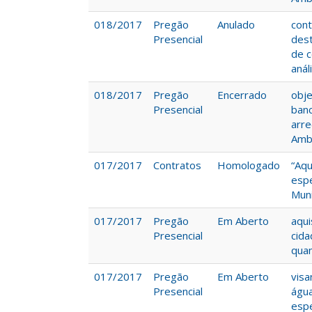
018/2017
Pregão
Anulado
cont
Presencial
des
de c
anál
018/2017
Pregão
Encerrado
obje
Presencial
banc
arre
Ambi
017/2017
Contratos
Homologado
“Aq
espe
Muni
017/2017
Pregão
Em Aberto
aqu
Presencial
cida
quan
017/2017
Pregão
Em Aberto
vis
Presencial
água
espe