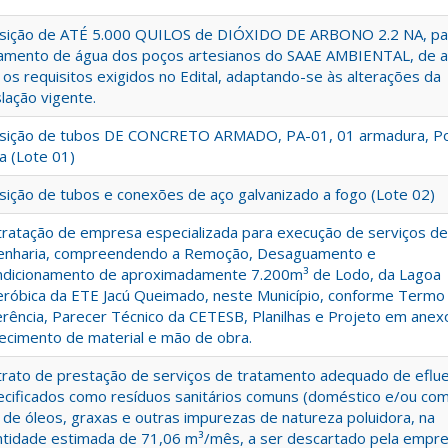
isição de ATÉ 5.000 QUILOS de DIÓXIDO DE ARBONO 2.2 NA, pa
tamento de água dos poços artesianos do SAAE AMBIENTAL, de 
os requisitos exigidos no Edital, adaptando-se às alterações da
slação vigente.
isição de tubos DE CONCRETO ARMADO, PA-01, 01 armadura, Po
a (Lote 01)
sição de tubos e conexões de aço galvanizado a fogo (Lote 02)
ratação de empresa especializada para execução de serviços de
enharia, compreendendo a Remoção, Desaguamento e
ndicionamento de aproximadamente 7.200m³ de Lodo, da Lagoa
róbica da ETE Jacú Queimado, neste Município, conforme Termo
rência, Parecer Técnico da CETESB, Planilhas e Projeto em anex
ecimento de material e mão de obra.
rato de prestação de serviços de tratamento adequado de eflu
cificados como resíduos sanitários comuns (doméstico e/ou come
e de óleos, graxas e outras impurezas de natureza poluidora, na
tidade estimada de 71,06 m³/mês, a ser descartado pela empr