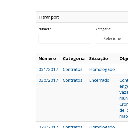
Filtrar por:
Número:
Categoria:
Número
Categoria
Situação
Obj
031/2017
Contratos
Homologado
030/2017
Contratos
Encerrado
Cont
enge
vaza
muni
Cron
de l
mão
029/2017
Contratos
Homologado