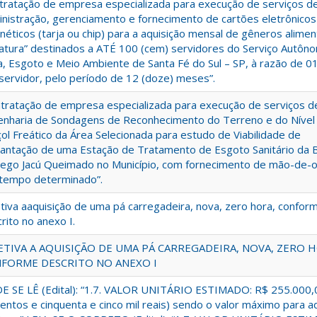
tratação de empresa especializada para execução de serviços d
nistração, gerenciamento e fornecimento de cartões eletrônicos
éticos (tarja ou chip) para a aquisição mensal de gêneros alimen
natura” destinados a ATÉ 100 (cem) servidores do Serviço Autôn
, Esgoto e Meio Ambiente de Santa Fé do Sul – SP, à razão de 0
servidor, pelo período de 12 (doze) meses”.
tratação de empresa especializada para execução de serviços d
enharia de Sondagens de Reconhecimento do Terreno e do Nível
ol Freático da Área Selecionada para estudo de Viabilidade de
antação de uma Estação de Tratamento de Esgoto Sanitário da B
ego Jacú Queimado no Município, com fornecimento de mão-de-o
 tempo determinado”.
tiva aaquisição de uma pá carregadeira, nova, zero hora, confor
rito no anexo I.
ETIVA A AQUISIÇÃO DE UMA PÁ CARREGADEIRA, NOVA, ZERO 
FORME DESCRITO NO ANEXO I
E SE LÊ (Edital): “1.7. VALOR UNITÁRIO ESTIMADO: R$ 255.000,
entos e cinquenta e cinco mil reais) sendo o valor máximo para a