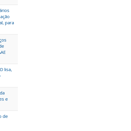
ários
dação
l, para
iços
de
AAE
 lisa,
o
 da
es e
o de