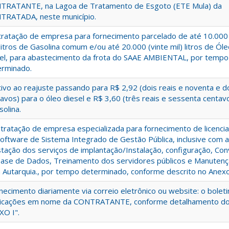
TRATANTE, na Lagoa de Tratamento de Esgoto (ETE Mula) da
TRATADA, neste município.
ratação de empresa para fornecimento parcelado de até 10.000
 litros de Gasolina comum e/ou até 20.000 (vinte mil) litros de Ól
el, para abastecimento da frota do SAAE AMBIENTAL, por tempo
erminado.
tivo ao reajuste passando para R$ 2,92 (dois reais e noventa e d
avos) para o óleo diesel e R$ 3,60 (três reais e sessenta centav
solina.
tratação de empresa especializada para fornecimento de licenc
oftware de Sistema Integrado de Gestão Pública, inclusive com a
tação dos serviços de implantação/Instalação, configuração, Co
ase de Dados, Treinamento dos servidores públicos e Manutenç
 Autarquia., por tempo determinado, conforme descrito no Anexo 
necimento diariamente via correio eletrônico ou website: o bolet
licações em nome da CONTRATANTE, conforme detalhamento d
XO I".