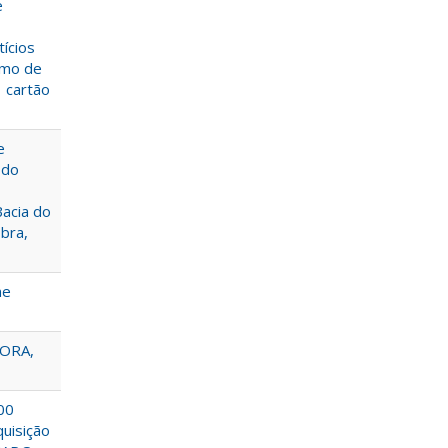
e
tícios
omo de
1 cartão
e
 do
acia do
bra,
me
HORA,
00
quisição