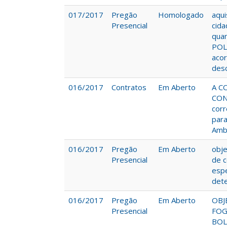
017/2017
Pregão
Homologado
aqu
Presencial
cida
quan
POL
acor
desc
016/2017
Contratos
Em Aberto
A C
CON
corr
para
Ambi
016/2017
Pregão
Em Aberto
obje
Presencial
de c
espe
det
016/2017
Pregão
Em Aberto
OBJ
Presencial
FOG
BOL