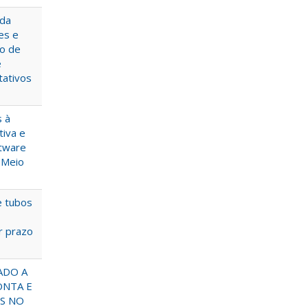
 da
es e
ão de
e
tativos
 à
iva e
ftware
 Meio
e tubos
r prazo
ADO A
ONTA E
OS NO