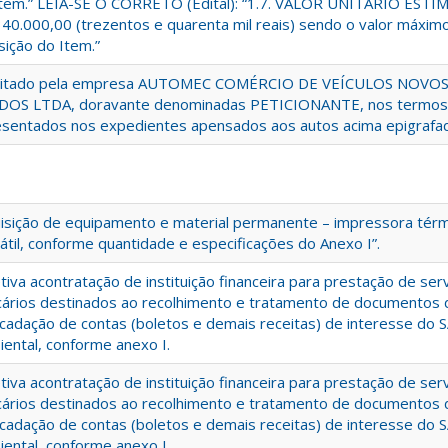
Item.” LEIA-SE O CORRETO (Edital): “1.7. VALOR UNITÁRIO ESTI
40.000,00 (trezentos e quarenta mil reais) sendo o valor máxim
sição do Item.”
icitado pela empresa AUTOMEC COMÉRCIO DE VEÍCULOS NOVOS
DOS LTDA, doravante denominadas PETICIONANTE, nos termos
sentados nos expedientes apensados aos autos acima epigrafa
isição de equipamento e material permanente – impressora térm
átil, conforme quantidade e especificações do Anexo I”.
tiva acontratação de instituição financeira para prestação de ser
ários destinados ao recolhimento e tratamento de documentos 
cadação de contas (boletos e demais receitas) de interesse do 
ental, conforme anexo I.
tiva acontratação de instituição financeira para prestação de ser
ários destinados ao recolhimento e tratamento de documentos 
cadação de contas (boletos e demais receitas) de interesse do 
ental, conforme anexo I.