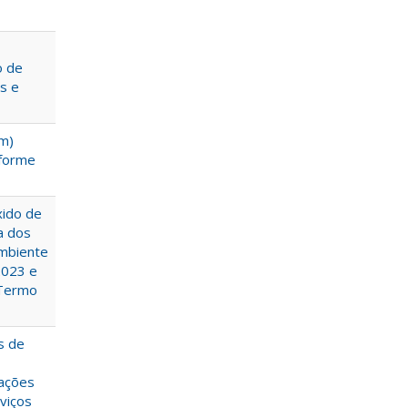
o de
s e
um)
nforme
xido de
a dos
Ambiente
2023 e
 Termo
s de
ações
viços