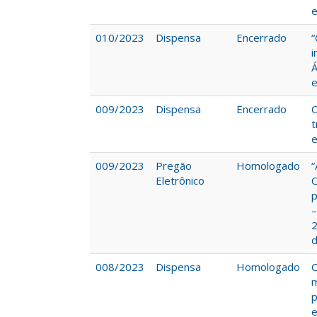
e
010/2023
Dispensa
Encerrado
“
i
Á
e
009/2023
Dispensa
Encerrado
C
t
e
009/2023
Pregão
Homologado
“
Eletrônico
C
p
–
2
d
008/2023
Dispensa
Homologado
C
m
p
e