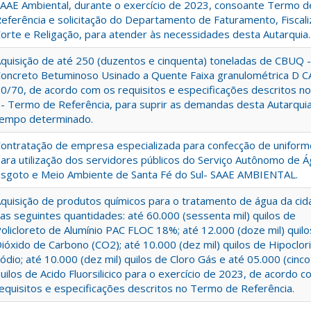
AAE Ambiental, durante o exercício de 2023, consoante Termo d
eferência e solicitação do Departamento de Faturamento, Fiscali
orte e Religação, para atender às necessidades desta Autarquia.
quisição de até 250 (duzentos e cinquenta) toneladas de CBUQ -
oncreto Betuminoso Usinado a Quente Faixa granulométrica D 
0/70, de acordo com os requisitos e especificações descritos n
 - Termo de Referência, para suprir as demandas desta Autarquia
empo determinado.
ontratação de empresa especializada para confecção de uniform
ara utilização dos servidores públicos do Serviço Autônomo de Á
sgoto e Meio Ambiente de Santa Fé do Sul- SAAE AMBIENTAL.
quisição de produtos químicos para o tratamento de água da cid
as seguintes quantidades: até 60.000 (sessenta mil) quilos de
olicloreto de Alumínio PAC FLOC 18%; até 12.000 (doze mil) quilo
ióxido de Carbono (CO2); até 10.000 (dez mil) quilos de Hipoclor
ódio; até 10.000 (dez mil) quilos de Cloro Gás e até 05.000 (cinco
uilos de Acido Fluorsilicico para o exercício de 2023, de acordo 
equisitos e especificações descritos no Termo de Referência.