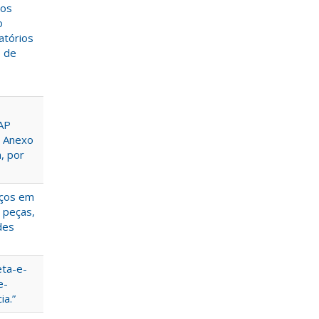
ços
o
atórios
o de
CAP
o Anexo
, por
iços em
 peças,
des
eta-e-
e-
a.”