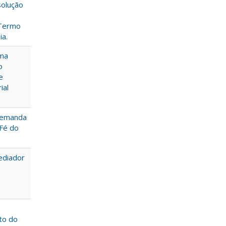
solução
 Termo
ia.
uma
o
e
ial
 demanda
Fé do
ediador
to do