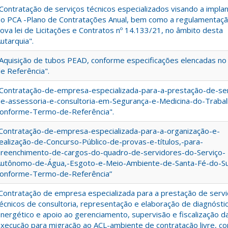
Contratação de serviços técnicos especializados visando a impla
o PCA -Plano de Contratações Anual, bem como a regulamentaç
ova lei de Licitações e Contratos nº 14.133/21, no âmbito desta
utarquia".
Aquisição de tubos PEAD, conforme especificações elencadas n
e Referência".
Contratação-de-empresa-especializada-para-a-prestação-de-se
e-assessoria-e-consultoria-em-Segurança-e-Medicina-do-Trabal
onforme-Termo-de-Referência".
Contratação-de-empresa-especializada-para-a-organização-e-
ealização-de-Concurso-Público-de-provas-e-títulos,-para-
reenchimento-de-cargos-do-quadro-de-servidores-do-Serviço-
utônomo-de-Água,-Esgoto-e-Meio-Ambiente-de-Santa-Fé-do-Su
onforme-Termo-de-Referência”
Contratação de empresa especializada para a prestação de serv
écnicos de consultoria, representação e elaboração de diagnósti
nergético e apoio ao gerenciamento, supervisão e fiscalização d
xecução para migração ao ACL-ambiente de contratação livre, c