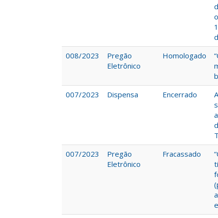
d
o
1
d
008/2023
Pregão
Homologado
“
Eletrônico
m
b
007/2023
Dispensa
Encerrado
A
s
a
T
007/2023
Pregão
Fracassado
“
Eletrônico
t
f
(
a
e