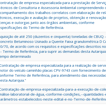
ontratação de empresa especializada para a prestação de Servi
écnicos de Consultoria e Assessoria Ambiental compreendendo 
companhamento dos trabalhos correlatos com elaboração de rel
écnicos, execução e avaliação de projetos, obtenção e renovaçã
icenças e outorgas junto aos órgãos ambientais, conforme
specificações do Termo de Referência.
quisição de até 250 (duzentos e cinquenta) toneladas de CBUQ -
oncreto Betuminoso Usinado a Quente Faixa granulométrica D 
0/70, de acordo com os requisitos e especificações descritos n
 - Termo de Referência, para suprir as demandas desta Autarquia
tempo determinado
Contratação de empresa especializada para a realização de serv
otor do veículo caminhão placas CPV-9743 com fornecimento de
onforme Termo de Referência, para atendimento das necessida
esta Autarquia."
Contratação-de-empresa-especializada-para-a-execução-de-col
nálise-laboratorial-de-água,-conforme-condições,--quantidades-
arâmetros-estabelecidos-neste-edital-e-no-Termo-de-Referênci