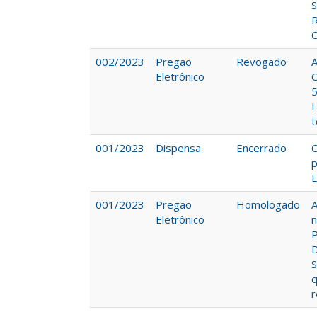
S
R
C
002/2023
Pregão
Revogado
A
Eletrônico
C
5
I
t
001/2023
Dispensa
Encerrado
C
p
E
001/2023
Pregão
Homologado
A
Eletrônico
n
P
D
S
q
r