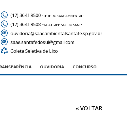
(17) 3641.9500
"SEDE DO SAAE AMBIENTAL"
(17) 3641.9508
"WHATSAPP SAC DO SAAE"
ouvidoria@saaeambientalsantafe.sp.gov.br
saae.santafedosul@gmail.com
Coleta Seletiva de Lixo
RANSPARÊNCIA
OUVIDORIA
CONCURSO
« VOLTAR