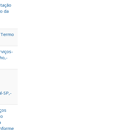
ntação
ão da
o Termo
rviços-
ho,-
l-SP,-
iços
co
a
onforme