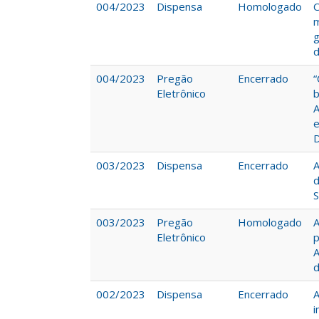
004/2023
Dispensa
Homologado
C
m
g
d
004/2023
Pregão
Encerrado
“
Eletrônico
b
A
e
D
003/2023
Dispensa
Encerrado
A
d
S
003/2023
Pregão
Homologado
A
Eletrônico
p
A
d
002/2023
Dispensa
Encerrado
A
i