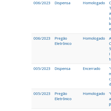
006/2023
Dispensa
Homologado
C
T
a
t
l
e
006/2023
Pregão
Homologado
A
Eletrônico
C
5
I
005/2023
Dispensa
Encerrado
"
m
c
d
005/2023
Pregão
Homologado
“
Eletrônico
a
p