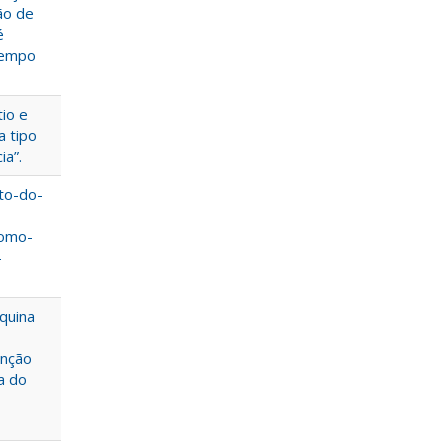
ão de
é
 tempo
io e
a tipo
ia”.
to-do-
nomo-
-
quina
enção
a do