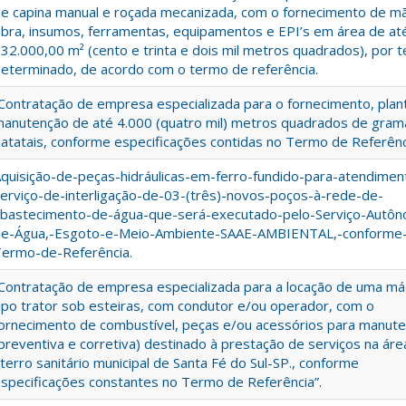
e capina manual e roçada mecanizada, com o fornecimento de m
bra, insumos, ferramentas, equipamentos e EPI’s em área de at
32.000,00 m² (cento e trinta e dois mil metros quadrados), por
eterminado, de acordo com o termo de referência.
Contratação de empresa especializada para o fornecimento, plant
anutenção de até 4.000 (quatro mil) metros quadrados de gram
atatais, conforme especificações contidas no Termo de Referênc
quisição-de-peças-hidráulicas-em-ferro-fundido-para-atendimen
erviço-de-interligação-de-03-(três)-novos-poços-à-rede-de-
bastecimento-de-água-que-será-executado-pelo-Serviço-Autô
de-Água,-Esgoto-e-Meio-Ambiente-SAAE-AMBIENTAL,-conforme
ermo-de-Referência.
Contratação de empresa especializada para a locação de uma má
ipo trator sob esteiras, com condutor e/ou operador, com o
ornecimento de combustível, peças e/ou acessórios para manut
preventiva e corretiva) destinado à prestação de serviços na áre
terro sanitário municipal de Santa Fé do Sul-SP., conforme
specificações constantes no Termo de Referência”.