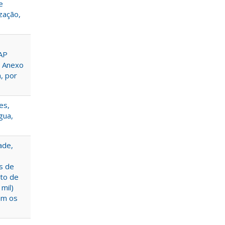
e
zação,
CAP
o Anexo
, por
es,
gua,
ade,
s de
ito de
 mil)
com os