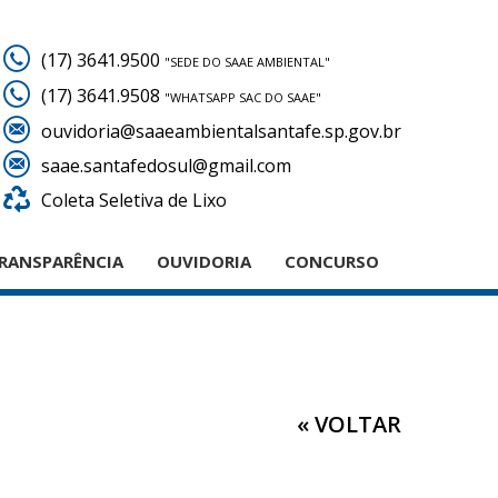
(17) 3641.9500
"SEDE DO SAAE AMBIENTAL"
(17) 3641.9508
"WHATSAPP SAC DO SAAE"
ouvidoria@saaeambientalsantafe.sp.gov.br
saae.santafedosul@gmail.com
Coleta Seletiva de Lixo
RANSPARÊNCIA
OUVIDORIA
CONCURSO
« VOLTAR